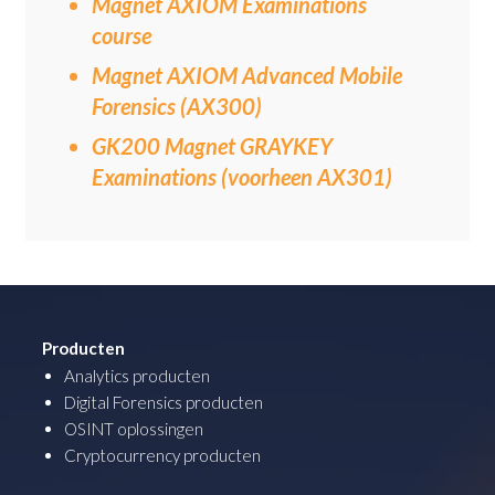
Magnet AXIOM Examinations
course
Magnet AXIOM Advanced Mobile
Forensics (AX300)
GK200 Magnet GRAYKEY
Examinations (voorheen AX301)
Producten
Analytics producten
Digital Forensics producten
OSINT oplossingen
Cryptocurrency producten