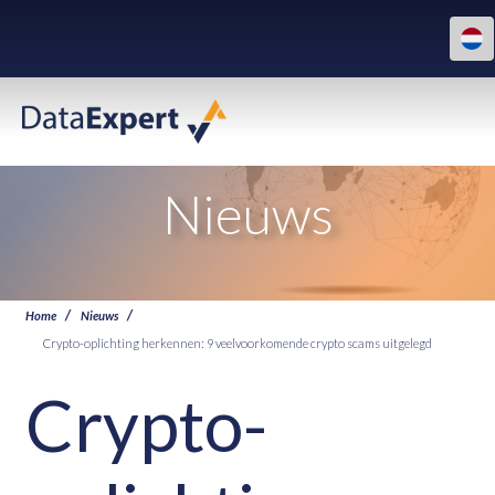
Nieuws
Home
Nieuws
Crypto-oplichting herkennen: 9 veelvoorkomende crypto scams uitgelegd
Crypto-