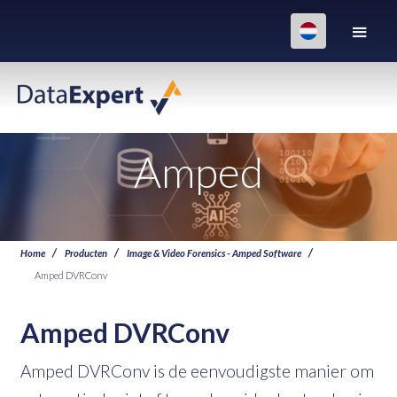
Amped
Home
Producten
Image & Video Forensics - Amped Software
Amped DVRConv
Amped DVRConv
Amped DVRConv is de eenvoudigste manier om