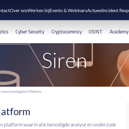
ntact
Over ons
Werken bij
Events & Webinars
Actueel
Incident Res
ytics
Cyber Security
Cryptocurrency
OSINT
Academy
Siren
in-one Investigation Platform
Platform
en platform waarin alle benodigde analyse en onderzoek