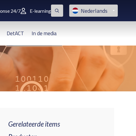
Nederlands
ponse 24/7
E-learning
DetACT
In de media
Gerelateerde items