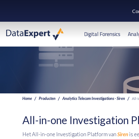
Co
Digital Forensics
Anal
Home
Producten
Analytics Telecom Investigations - Siren
All-
All-in-one Investigation 
Het All-in-one Investigation Platform van
Siren
is e