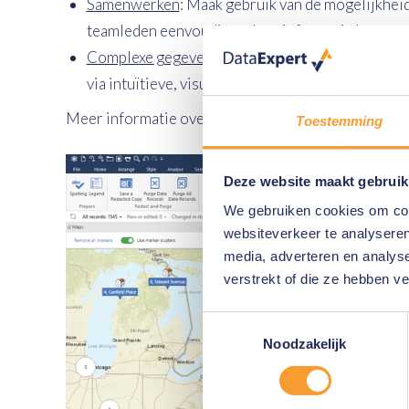
Samenwerken
: Maak gebruik van de mogelijkheid
teamleden eenvoudiger deze informatie kunnen
Complexe gegevens vereenvoudigen:
Markeer pe
via intuïtieve, visuele grafieken voor briefing- 
Meer informatie over Analysis Studio? Neem
conta
Toestemming
Deze website maakt gebruik
We gebruiken cookies om cont
websiteverkeer te analyseren
media, adverteren en analys
verstrekt of die ze hebben v
Toestemmingsselectie
Noodzakelijk