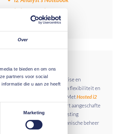
i2 iBase Designer
i2 iBase User
Over
Hosted i2
 media te bieden en om ons
ze partners voor social
Bespaar kosten voor expertise en
nformatie die u aan ze heeft
onderhoud en verkrijg extra flexibiliteit en
continuïteit met
Hosted i2
. Met
Hosted i2
breng je jouw bij DataExpert aangeschafte
Marketing
i2 licenties onder in een hosting
omgeving en laat je het technische beheer
aan ons over.