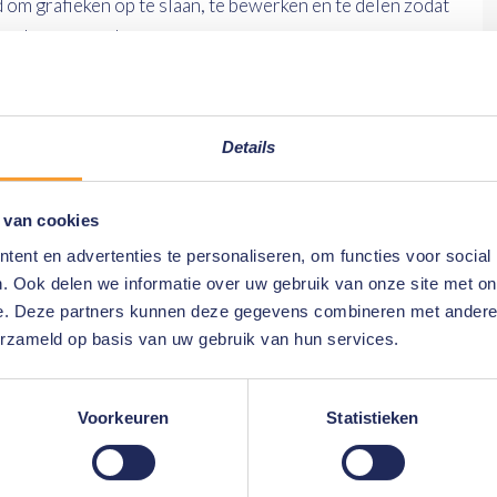
 om grafieken op te slaan, te bewerken en te delen zodat
 verkennen en doornemen.
rsonen, verbanden en patronen en deel deze informatie
en presentatiedoeleinden.
ct
met ons op.
Details
 van cookies
ent en advertenties te personaliseren, om functies voor social
. Ook delen we informatie over uw gebruik van onze site met on
e. Deze partners kunnen deze gegevens combineren met andere i
erzameld op basis van uw gebruik van hun services.
Voorkeuren
Statistieken