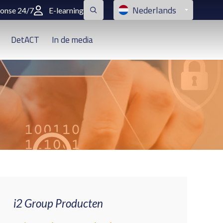
Nederlands
ponse 24/7
E-learning
DetACT
In de media
i2 Group Producten