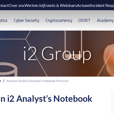
ntact
Over ons
Werken bij
Events & Webinars
Actueel
Incident Res
ytics
Cyber Security
Cryptocurrency
OSINT
Academy
i2 Group
p
Analysis Studio/i2 Analyst’s Notebook Premium
en
i2 Analyst’s Notebook