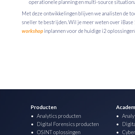
operationele planning en multi-source situation
Met deze ontwikkelingen blijven we analisten de too
sneller te bestrijden. Wil je meer weten over iBase
workshop
inplannen voor de huidige i2 oplossinge
Producten
Academ
Analytics producten
Analy
Digital Forensics producten
Digit
OSINT oplossingen
Cyber