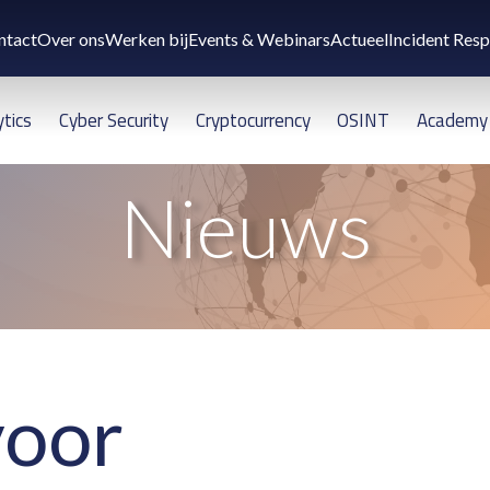
ntact
Over ons
Werken bij
Events & Webinars
Actueel
Incident Res
ytics
Cyber Security
Cryptocurrency
OSINT
Academy
Nieuws
voor