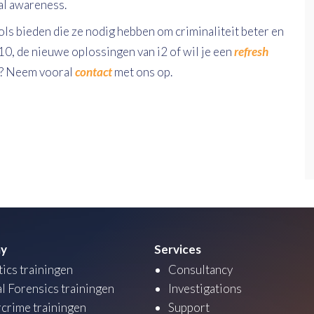
al awareness.
ls bieden die ze nodig hebben om criminaliteit beter en
 10, de nieuwe oplossingen van i2 of wil je een
refresh
n? Neem vooral
contact
met ons op.
y
Services
tics trainingen
Consultancy
al Forensics trainingen
Investigations
crime trainingen
Support