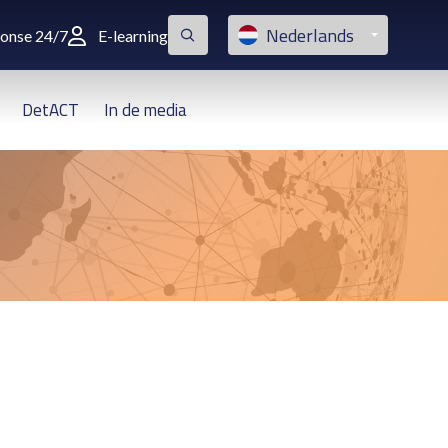
Nederlands
ponse 24/7
E-learning
DetACT
In de media