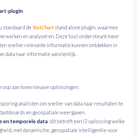
rt-plugin
u standaard de
TextChart
stand alone plugin, waarmee
verwerken en analyseren. Deze tool ondersteunt meer
ten sneller relevante informatie kunnen ontdekken in
n data naar informatie aanzienlijk.
 Group aan twee nieuwe oplossingen:
poring analisten om sneller van data naar resultaten te
dashboards en geospatiale weergaven.
e en temporele data
: dit betreft een i2 oplossing welke
igheid, met dynamische, geospatiale intelligentie voor