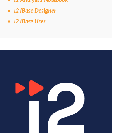
i2 iBase Designer
i2 iBase User