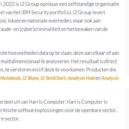
ari 2022 is i2 Group opnieuw een zelfstandige organisatie
l van het IBM Security portfolio). i2 Group levert
sie, lokale en nationale overheden, maar ook aan
aude- en (cyber)criminaliteit en het bewaken van de
te hoeveelheden data op te slaan, deze aan elkaar of aan
 multidimensionaal te analyseren. Het resultaat is direct
ren, te verstoren en/of deze te voorkomen. Producten die
s Notebook
,
i2 iBase,
i2 TextChart,
Analysis Hub
en
Analysis
erdeel uit van Harris Computer. Harris Computer is
skritische softwareoplossingen voor de openbare sector,
re sector.