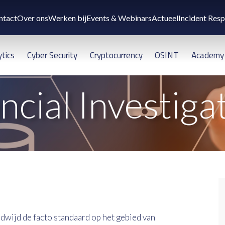
ntact
Over ons
Werken bij
Events & Webinars
Actueel
Incident Res
ytics
Cyber Security
Cryptocurrency
OSINT
Academy
ncial Investiga
ldwijd de facto standaard op het gebied van