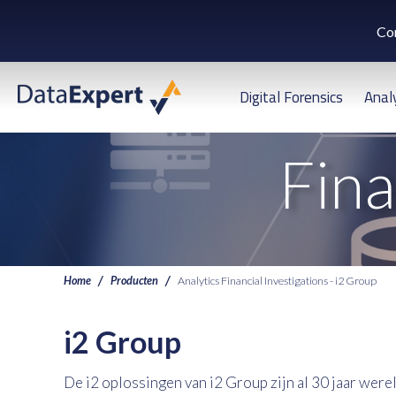
Co
Digital Forensics
Anal
Fina
Home
Producten
Analytics Financial Investigations - i2 Group
i2 Group
De i2 oplossingen van i2 Group zijn al 30 jaar were