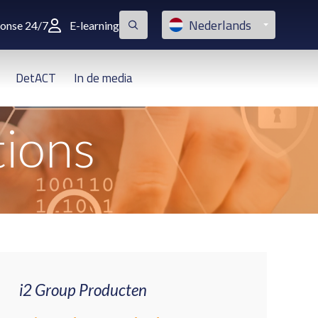
Nederlands
ponse 24/7
E-learning
DetACT
In de media
tions
i2 Group Producten