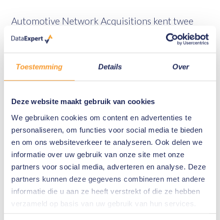
Automotive Network Acquisitions kent twee
typen, basic en enhanced. Beide typen werken
volgens hetzelfde concept: Ze verzamelen data
door een ECU te bevragen naar de gegevens van
Toestemming
Details
Over
een specifieke opslag-ID (SID). Er is echter wel
één duidelijk verschil:
Deze website maakt gebruik van cookies
We gebruiken cookies om content en advertenties te
Basic
: hierbij wordt gebruik gemaakt van OBD II (On-
personaliseren, om functies voor social media te bieden
Board Diagnostic II) om informatie van een voertuig uit te
en om ons websiteverkeer te analyseren. Ook delen we
lezen. Omdat dit een generieke connector betreft en
informatie over uw gebruik van onze site met onze
niet eentje van de fabrikant, krijgen rechercheurs te
partners voor social media, adverteren en analyse. Deze
maken met meer protocollen waarbinnen ze hun
partners kunnen deze gegevens combineren met andere
werkzaamheden moeten uitvoeren en gegevens kunnen
informatie die u aan ze heeft verstrekt of die ze hebben
extraheren o.m. beschreven in de SAE J1979 en ISO
verzameld op basis van uw gebruik van hun services.
15031-5 standaarden.