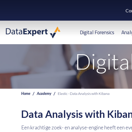
Co
Digital Forensics
Anal
Digita
Home
Academy
Elastic - Data Analysis with Kibana
Data Analysis with Kiban
Een krachtige zoek- en analyse-engine heeft een e