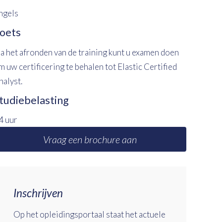
ngels
oets
a het afronden van de training kunt u examen doen
m uw certificering te behalen tot Elastic Certified
nalyst.
tudiebelasting
4 uur
Vraag een brochure aan
Inschrijven
Op het opleidingsportaal staat het actuele