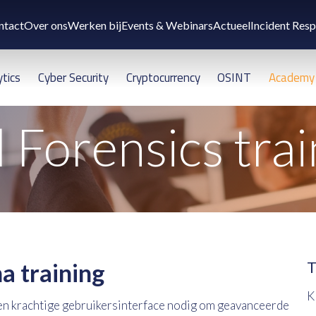
ntact
Over ons
Werken bij
Events & Webinars
Actueel
Incident Res
ytics
Cyber Security
Cryptocurrency
OSINT
Academy
l Forensics tra
a training
T
K
ven krachtige gebruikersinterface nodig om geavanceerde