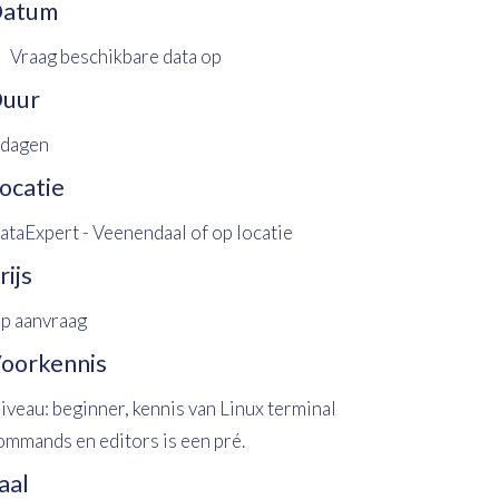
atum
Vraag beschikbare data op
uur
 dagen
ocatie
ataExpert - Veenendaal of op locatie
rijs
p aanvraag
oorkennis
iveau: beginner, kennis van Linux terminal
ommands en editors is een pré.
aal