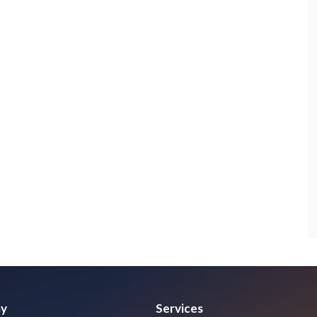
y
Services