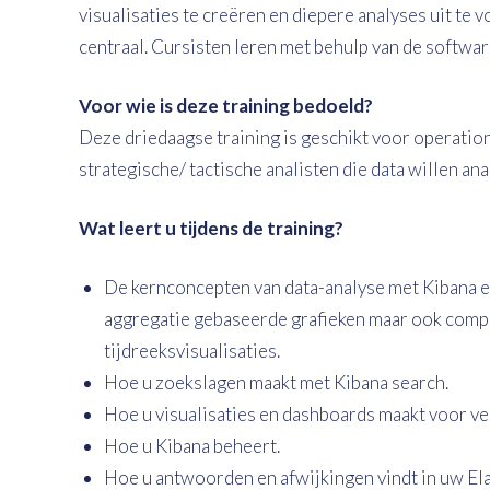
visualisaties te creëren en diepere analyses uit te v
centraal. Cursisten leren met behulp van de softwar
Voor wie is deze training bedoeld?
Deze driedaagse training is geschikt voor operation
strategische/ tactische analisten die data willen a
Wat leert u tijdens de training?
De kernconcepten van data-analyse met Kibana en
aggregatie gebaseerde grafieken maar ook comp
tijdreeksvisualisaties.
Hoe u zoekslagen maakt met Kibana search.
Hoe u visualisaties en dashboards maakt voor ve
Hoe u Kibana beheert.
Hoe u antwoorden en afwijkingen vindt in uw El