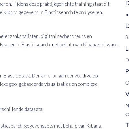
D
oeren. Tijdens deze praktijkgerichte training staat dit
e Kibana gegevens in Elasticsearch te analyseren.
D
ele/ zaakanalisten, digitaal rechercheurs en
3
nalyseren in Elasticsearch met behulp van Kibana software.
L
D
P
 Elastic Stack. Denk hierbij aan eenvoudige op
O
lexe geo-gebaseerde visualisaties en complexe
V
N
rschillende datasets.
c
T
asticsearch-gegevenssets met behulp van Kibana.