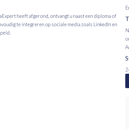
E
aExpert heeft afgerond, ontvangt u naast een diploma of
T
envoudig te integreren op sociale media zoals LinkedIn en
N
ppeld.
o
A
S
2